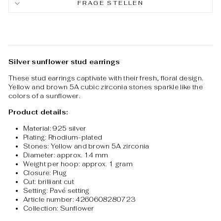
FRAGE STELLEN
Silver sunflower stud earrings
These stud earrings captivate with their fresh, floral design.
Yellow and brown 5A cubic zirconia stones sparkle like the
colors of a sunflower.
Product details:
Material: 925 silver
Plating: Rhodium-plated
Stones: Yellow and brown 5A zirconia
Diameter: approx. 14 mm
Weight per hoop: approx. 1 gram
Closure: Plug
Cut: brilliant cut
Setting: Pavé setting
Article number:
4260608280723
Collection: Sunflower