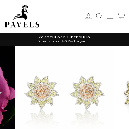
Skip
to
content
LOG IN
SITE 
SEARCH
KOSTENLOSE LIEFERUNG
innerhalb von 2-5 Werktagen
Pause
slideshow