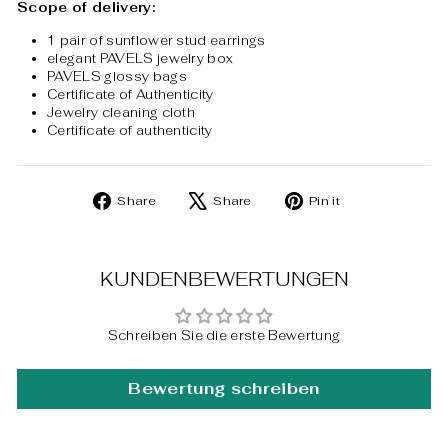
Scope of delivery:
1 pair of sunflower stud earrings
elegant PAVELS jewelry box
PAVELS glossy bags
Certificate of Authenticity
Jewelry cleaning cloth
Certificate of authenticity
Share
Tweet
Pin
Share
Share
Pin it
on
on
on
Facebook
X
Pinterest
KUNDENBEWERTUNGEN
Schreiben Sie die erste Bewertung
Bewertung schreiben