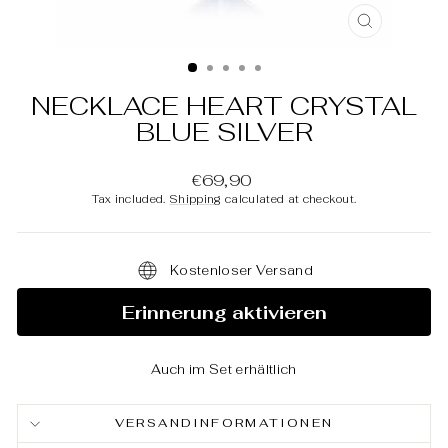
CLOSE
(ESC)
NECKLACE HEART CRYSTAL
BLUE SILVER
Regular
€69,90
price
Tax included.
Shipping
calculated at checkout.
Kostenloser Versand
Erinnerung aktivieren
Auch im Set erhältlich
VERSANDINFORMATIONEN