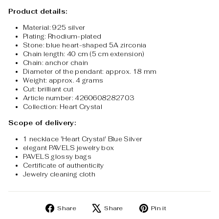
Product details:
Material: 925 silver
Plating: Rhodium-plated
Stone: blue heart-shaped 5A zirconia
Chain length: 40 cm (5 cm extension)
Chain: anchor chain
Diameter of the pendant: approx. 18 mm
Weight: approx. 4 grams
Cut: brilliant cut
Article number: 4260608282703
Collection: Heart Crystal
Scope of delivery:
1 necklace 'Heart Crystal' Blue Silver
elegant PAVELS jewelry box
PAVELS glossy bags
Certificate of authenticity
Jewelry cleaning cloth
Share
Tweet
Pin
Share
Share
Pin it
on
on
on