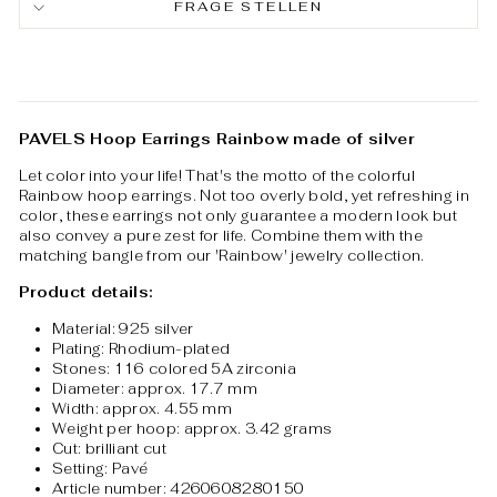
FRAGE STELLEN
PAVELS Hoop Earrings Rainbow made of silver
Let color into your life! That's the motto of the colorful
Rainbow hoop earrings. Not too overly bold, yet refreshing in
color, these earrings not only guarantee a modern look but
also convey a pure zest for life. Combine them with the
matching bangle from our 'Rainbow' jewelry collection.
Product details:
Material: 925 silver
Plating: Rhodium-plated
Stones: 116 colored 5A zirconia
Diameter: approx. 17.7 mm
Width: approx. 4.55 mm
Weight per hoop: approx. 3.42 grams
Cut: brilliant cut
Setting: Pavé
Article number: 4260608280150