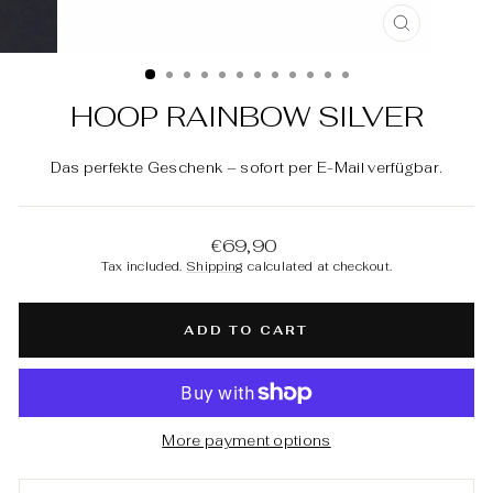
CLOSE
(ESC)
HOOP RAINBOW SILVER
Das perfekte Geschenk – sofort per E-Mail verfügbar.
Regular
€69,90
price
Tax included.
Shipping
calculated at checkout.
ADD TO CART
More payment options