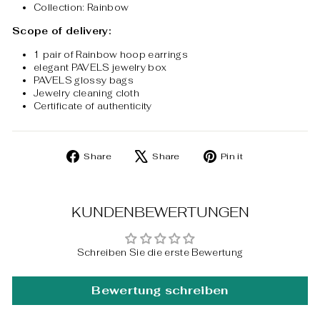
Collection: Rainbow
Scope of delivery:
1 pair of Rainbow hoop earrings
elegant PAVELS jewelry box
PAVELS glossy bags
Jewelry cleaning cloth
Certificate of authenticity
Share
Tweet
Pin
Share
Share
Pin it
on
on
on
Facebook
X
Pinterest
KUNDENBEWERTUNGEN
Schreiben Sie die erste Bewertung
Bewertung schreiben