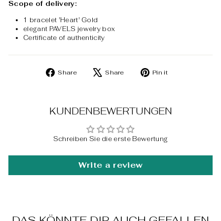
Scope of delivery:
1 bracelet 'Heart' Gold
elegant PAVELS jewelry box
Certificate of authenticity
Share
Tweet
Pin
Share
Share
Pin it
on
on
on
Facebook
X
Pinterest
KUNDENBEWERTUNGEN
Schreiben Sie die erste Bewertung
Write a review
DAS KÖNNTE DIR AUCH GEFALLEN