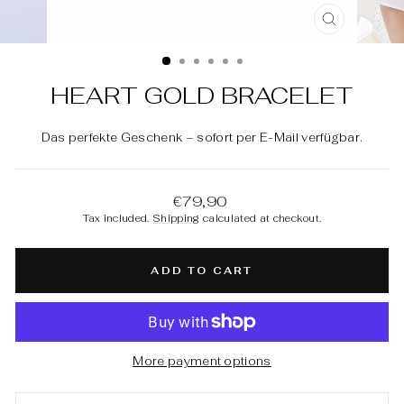
CLOSE
(ESC)
HEART GOLD BRACELET
Das perfekte Geschenk – sofort per E-Mail verfügbar.
Regular
€79,90
price
Tax included.
Shipping
calculated at checkout.
ADD TO CART
More payment options