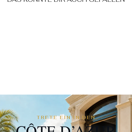
HEART GOLD
BRACELET
€79,90
TRETE EIN IN DEN
CÔTE D’AZUR