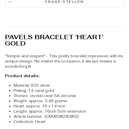
FRAGE STELLEN
PAVELS BRACELET 'HEART'
GOLD
"Simple and elegant" - This pretty bracelet impresses with its
unique design. No matter the occasion, it always makes a
wonderful gift.
Product details:
Material: 925 silver
Plating: 14 carat gold
Stones: crystal clear 5A zirconia
Weight: approx. 3.49 grams
Heart: approx. 16 x 14 mm
Length: approx. 16cm 5cm extension
Article number: 4260608282802
Collection: Heart