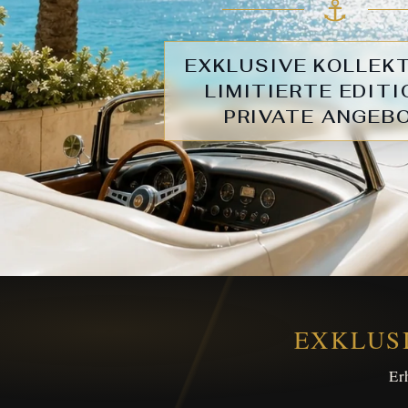
⚓︎
EXKLUSIVE KOLLEKT
LIMITIERTE EDITI
PRIVATE ANGEB
EXKLUS
Er