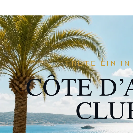
TRETE EIN IN
CÔTE D’
CLU