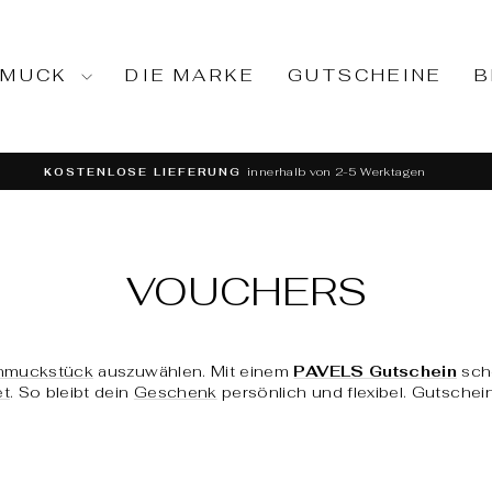
HMUCK
DIE MARKE
GUTSCHEINE
B
innerhalb von 2-5 Werktagen
KOSTENLOSE LIEFERUNG
Pause
slideshow
VOUCHERS
hmuckstück
auszuwählen. Mit einem
PAVELS Gutschein
sche
et
. So bleibt dein
Geschenk
persönlich und flexibel. Gutschei