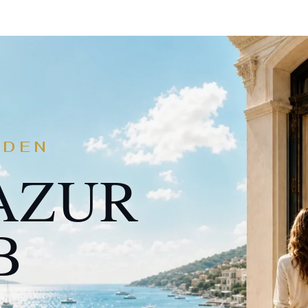
 DEN
AZUR
B