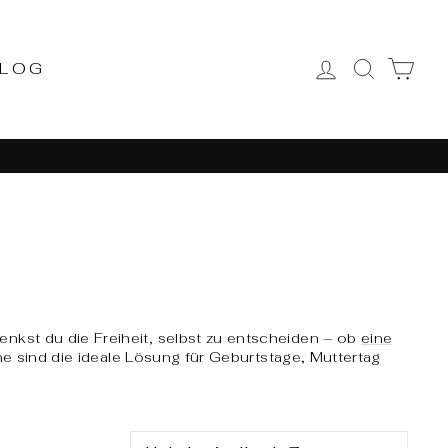
LOG IN
CA
LOG
SEARC
nkst du die Freiheit, selbst zu entscheiden – ob
eine
ne sind die ideale Lösung für Geburtstage, Muttertag
SORT