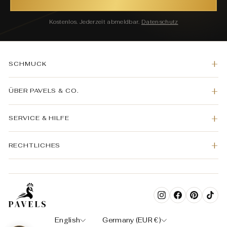
Kostenlos. Jederzeit abmeldbar.
Datenschutz
SCHMUCK
ÜBER PAVELS & CO.
SERVICE & HILFE
RECHTLICHES
Instagram
Facebook
Pinterest
TikT
LANGUAGE
CURRENCY
English
Germany (EUR €)