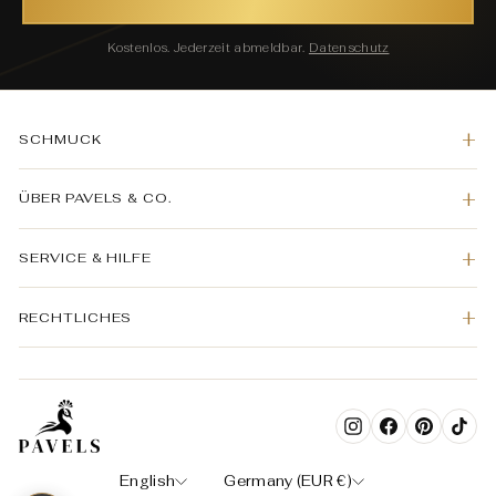
Kostenlos. Jederzeit abmeldbar.
Datenschutz
SCHMUCK
ÜBER PAVELS & CO.
SERVICE & HILFE
RECHTLICHES
Instagram
Facebook
Pinterest
TikT
LANGUAGE
CURRENCY
English
Germany (EUR €)